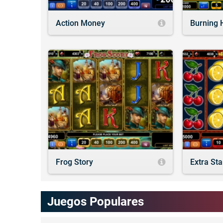
Action Money
Burning 
Frog Story
Extra Sta
Juegos Populares