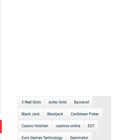
5 Reel Slots
Aztec Gold
Baccarat
Black Jack
Blackjack
Caribbean Poker
Casino Hold'em
casinos online
EGT
Euro Games Technology
Gaminator