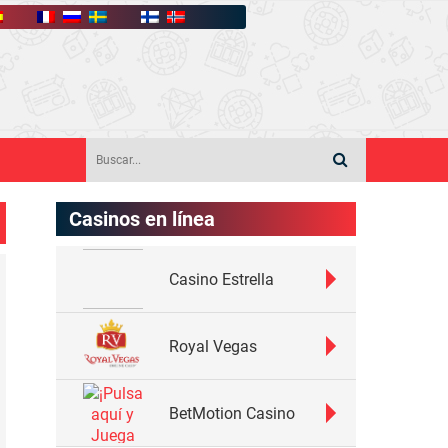
Casinos en línea
Casino Estrella
Royal Vegas
BetMotion Casino