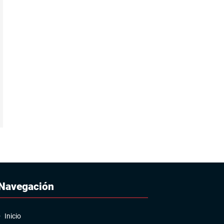
Navegación
Inicio