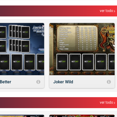
ver todo
Better
Joker Wild
ver todo