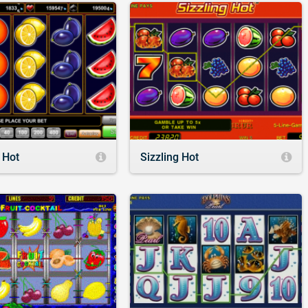
 Hot
Sizzling Hot