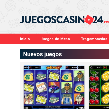
Inicio
Juegos de Mesa
Tragamonedas
Nuevos juegos