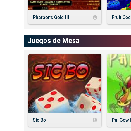
Pharaon’s Gold III
Fruit Coc
Juegos de Mesa
Sic Bo
Pai Gow 