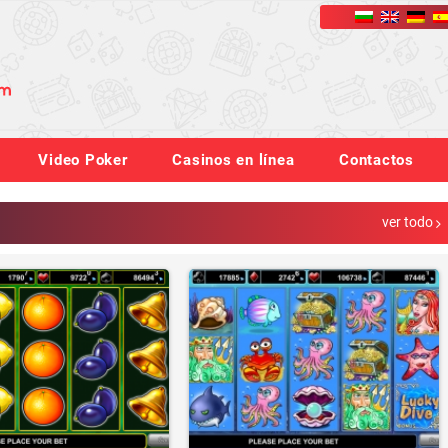
Video Poker
Casinos en línea
Contactos
ver todo