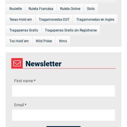
Roulette
Ruleta Francésa
Ruleta Online
Slots
Texas Hold em
Tragamonedas EGT
Tragamonedas en Ingles
Tragaperras Gratis
Tragaperras Gratis sin Registrarse
Txs Hold`em
Wild Poker
Wms
Newsletter
First name
*
Email
*