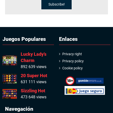
Juegos Populares
Enlaces
Lucky Lady’s
Privacy right
Charm
Privacy policy
892 639 views
Cookie policy
20 Super Hot
631 111 views
Sizzling Hot
473 648 views
Navegación