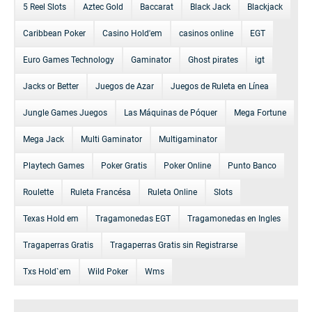
5 Reel Slots
Aztec Gold
Baccarat
Black Jack
Blackjack
Caribbean Poker
Casino Hold'em
casinos online
EGT
Euro Games Technology
Gaminator
Ghost pirates
igt
Jacks or Better
Juegos de Azar
Juegos de Ruleta en Línea
Jungle Games Juegos
Las Máquinas de Póquer
Mega Fortune
Mega Jack
Multi Gaminator
Multigaminator
Playtech Games
Poker Gratis
Poker Online
Punto Banco
Roulette
Ruleta Francésa
Ruleta Online
Slots
Texas Hold em
Tragamonedas EGT
Tragamonedas en Ingles
Tragaperras Gratis
Tragaperras Gratis sin Registrarse
Txs Hold`em
Wild Poker
Wms