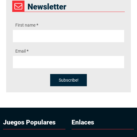
Newsletter
First name
*
Email
*
Juegos Populares
Enlaces