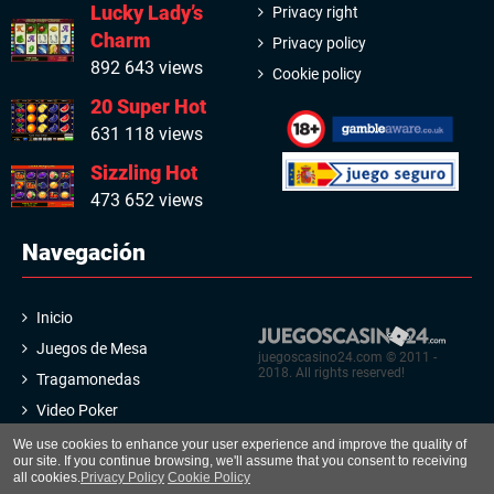
Lucky Lady’s
Privacy right
Charm
Privacy policy
892 643 views
Cookie policy
20 Super Hot
631 118 views
Sizzling Hot
473 652 views
Navegación
Inicio
Juegos de Mesa
juegoscasino24.com © 2011 -
2018. All rights reserved!
Tragamonedas
Video Poker
Casinos en línea
We use cookies to enhance your user experience and improve the quality of
our site. If you continue browsing, we'll assume that you consent to receiving
Contactos
all cookies.
Privacy Policy
Cookie Policy