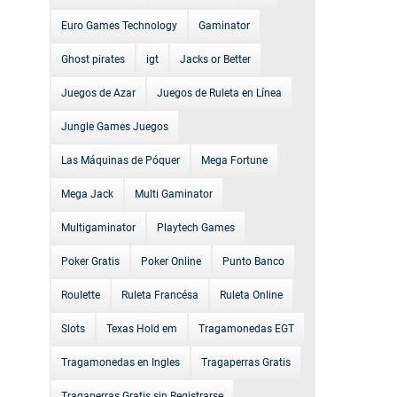
Euro Games Technology
Gaminator
Ghost pirates
igt
Jacks or Better
Juegos de Azar
Juegos de Ruleta en Línea
Jungle Games Juegos
Las Máquinas de Póquer
Mega Fortune
Mega Jack
Multi Gaminator
Multigaminator
Playtech Games
Poker Gratis
Poker Online
Punto Banco
Roulette
Ruleta Francésa
Ruleta Online
Slots
Texas Hold em
Tragamonedas EGT
Tragamonedas en Ingles
Tragaperras Gratis
Tragaperras Gratis sin Registrarse