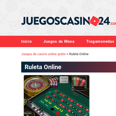
Inicio
Juegos de Mesa
Tragamonedas
Juegos de casino online gratis
>
Ruleta Online
Ruleta Online