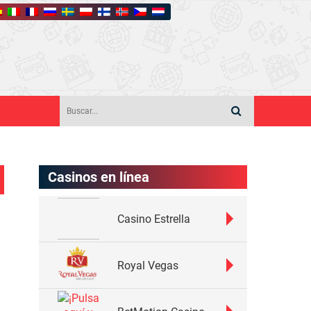
Casinos en línea
Casino Estrella
Royal Vegas