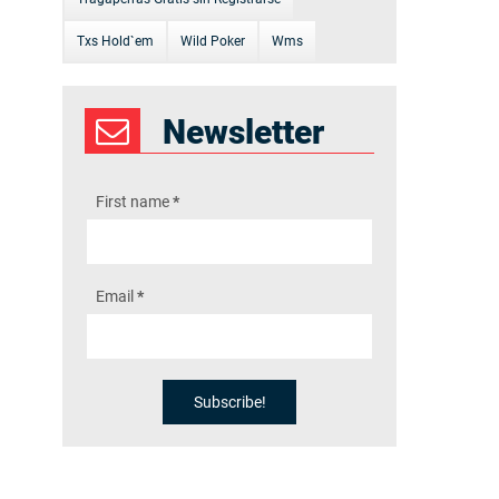
Txs Hold`em
Wild Poker
Wms
Newsletter
First name
*
Email
*