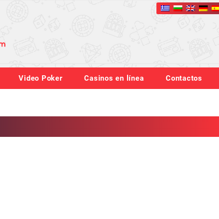
Video Poker
Casinos en línea
Contactos