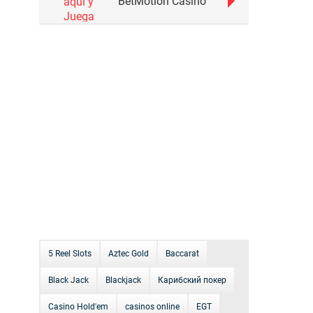
BetMotion Casino
5 Reel Slots
Aztec Gold
Baccarat
Black Jack
Blackjack
Карибский покер
Casino Hold'em
casinos online
EGT