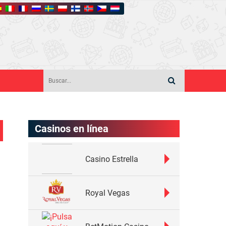
Casinos en línea
Casino Estrella
Royal Vegas