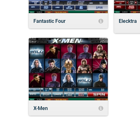
Fantastic Four
Elecktra
X-Men