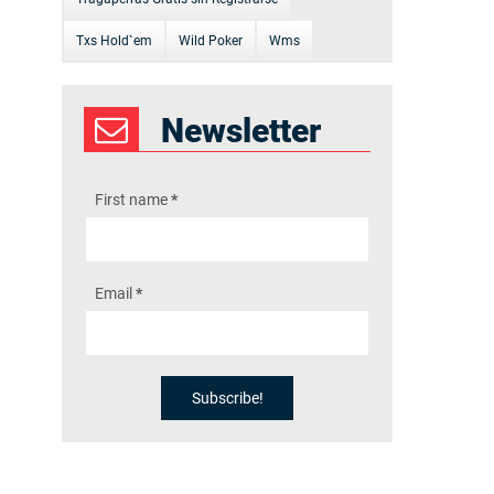
Txs Hold`em
Wild Poker
Wms
Newsletter
First name
*
Email
*