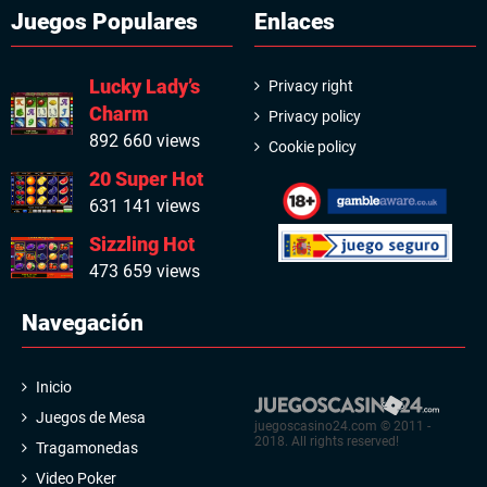
Juegos Populares
Enlaces
Lucky Lady’s
Privacy right
Charm
Privacy policy
892 660 views
Cookie policy
20 Super Hot
631 141 views
Sizzling Hot
473 659 views
Navegación
Inicio
Juegos de Mesa
juegoscasino24.com © 2011 -
2018. All rights reserved!
Tragamonedas
Video Poker