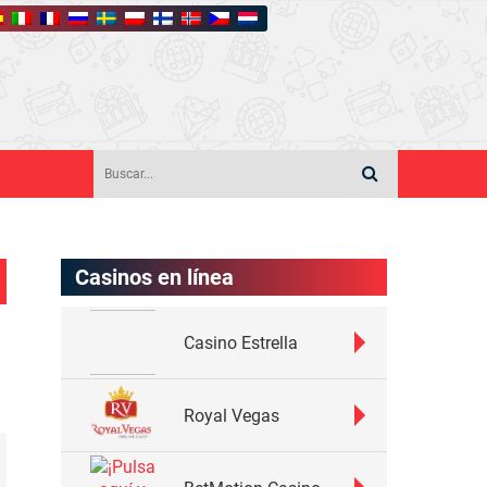
Casinos en línea
Casino Estrella
Royal Vegas