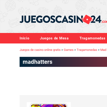
Inicio
Juegos de Mesa
Tragamonedas
Juegos de casino online gratis
>
Games
>
Tragamonedas
>
Mad 
madhatters