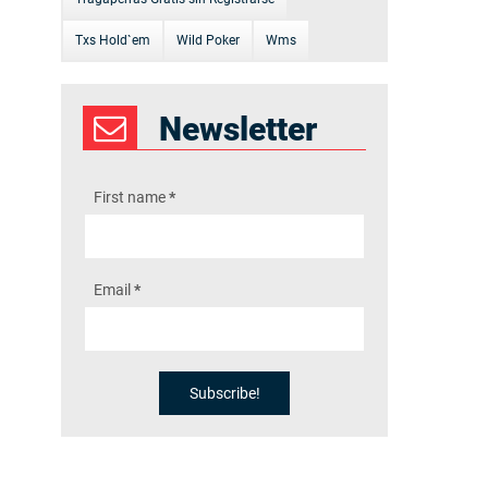
Txs Hold`em
Wild Poker
Wms
Newsletter
First name
*
Email
*