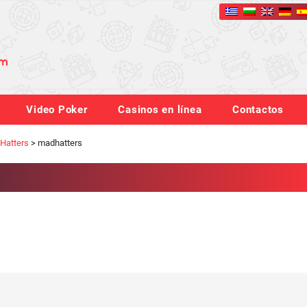
Video Poker
Casinos en línea
Contactos
Hatters
>
madhatters