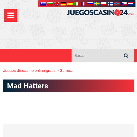
Juegos de casino online gratis
>
Games
>
Tragamonedas
>
Mad Hatters
Mad Hatters