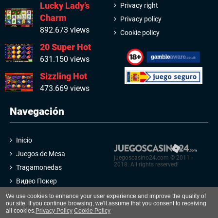
Lucky Lady’s
Privacy right
Charm
Privacy policy
892.673 views
Cookie policy
20 Super Hot
631.150 views
Sizzling Hot
473.669 views
Navegación
Inicio
Juegos de Mesa
juegoscasino24.com © 2011 -
2018. All rights reserved!
Tragamonedas
Видео Покер
Casinos en línea
We use cookies to enhance your user experience and improve the quality of
our site. If you continue browsing, we'll assume that you consent to receiving
Contactos
all cookies.
Privacy Policy
Cookie Policy