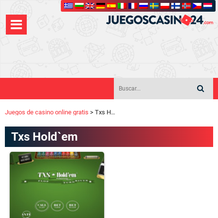
Juegos de casino online gratis
>
Txs Hold`em
Txs Hold`em