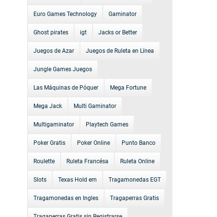
Euro Games Technology
Gaminator
Ghost pirates
igt
Jacks or Better
Juegos de Azar
Juegos de Ruleta en Línea
Jungle Games Juegos
Las Máquinas de Póquer
Mega Fortune
Mega Jack
Multi Gaminator
Multigaminator
Playtech Games
Poker Gratis
Poker Online
Punto Banco
Roulette
Ruleta Francésa
Ruleta Online
Slots
Texas Hold em
Tragamonedas EGT
Tragamonedas en Ingles
Tragaperras Gratis
Tragaperras Gratis sin Registrarse