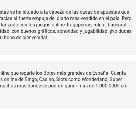
tas se ha situado a la cabeza de las casas de apuestas que
acias al fuerte empuje del diario más vendido en el país. Pero
lanzado con los juegos online, tragaperras, ruleta, baccarat…
dad, con buenos gráficos, sonoridad y jugabilidad. ¡No dudes
su bono de bienvenida!
nline que reparte los Botes más grandes de España. Cuenta
s online de Bingo, Casino, Slots como Wonderland, Super
y muchos más donde se podrán ganar más de 1.000.000€ en