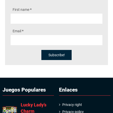
First name
*
Email
*
Juegos Populares
Enlaces
Lucky Lady’s
Privacy right
Charm
Privacy policy