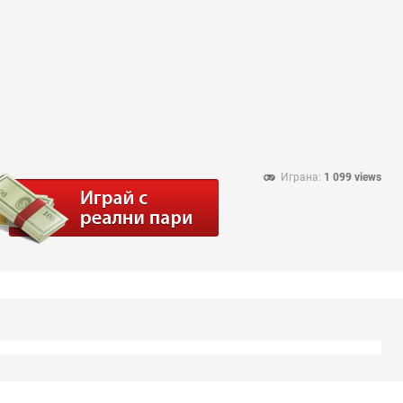
Играна:
1 099 views