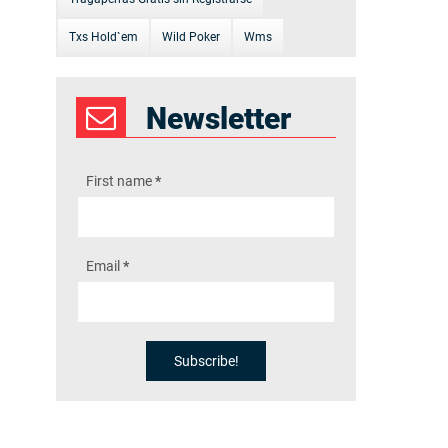
Txs Hold`em
Wild Poker
Wms
Newsletter
First name
*
Email
*