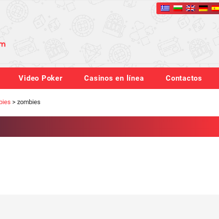
Video Poker
Casinos en línea
Contactos
bies
>
zombies