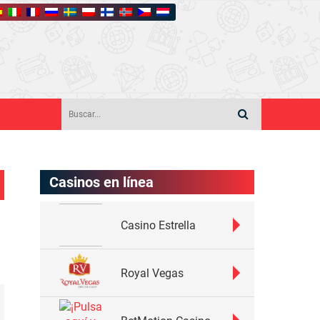
Casinos en línea
Casino Estrella
Royal Vegas