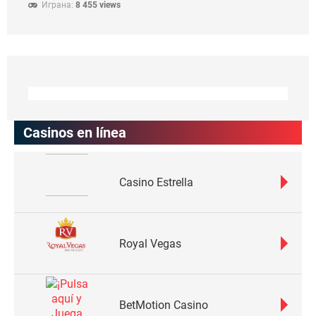
Играна:
8 455 views
Casinos en línea
Casino Estrella
Royal Vegas
BetMotion Casino