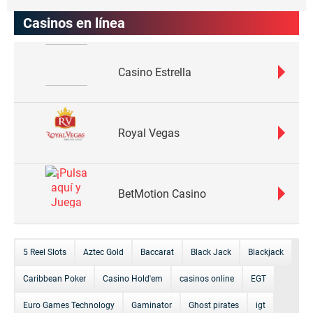
Casinos en línea
Casino Estrella
Royal Vegas
BetMotion Casino
5 Reel Slots
Aztec Gold
Baccarat
Black Jack
Blackjack
Caribbean Poker
Casino Hold'em
casinos online
EGT
Euro Games Technology
Gaminator
Ghost pirates
igt