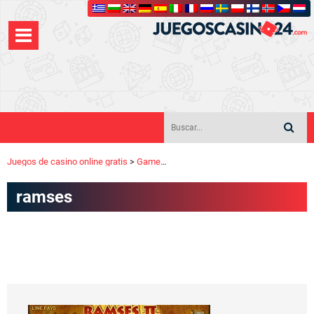
Juegos de casino online gratis
>
Games
>
Tragamonedas
>
Ramses II
>
rams
ramses