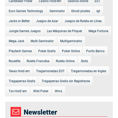
Caribbean Poker
Casino Hold'em
casinos online
EGT
Euro Games Technology
Gaminator
Ghost pirates
igt
Jacks or Better
Juegos de Azar
Juegos de Ruleta en Línea
Jungle Games Juegos
Las Máquinas de Póquer
Mega Fortune
Mega Jack
Multi Gaminator
Multigaminator
Playtech Games
Poker Gratis
Poker Online
Punto Banco
Roulette
Ruleta Francésa
Ruleta Online
Slots
Texas Hold em
Tragamonedas EGT
Tragamonedas en Ingles
Tragaperras Gratis
Tragaperras Gratis sin Registrarse
Txs Hold`em
Wild Poker
Wms
Newsletter