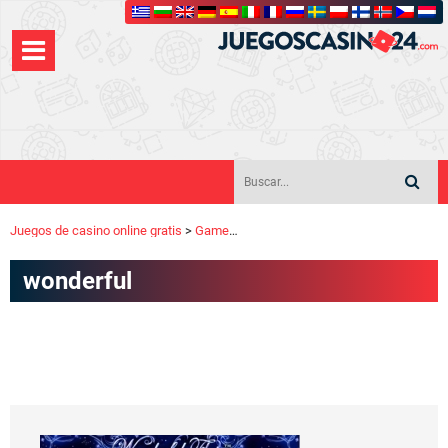
Juegos de casino online gratis
>
Games
>
Tragamonedas
>
Wonderful Flute
wonderful