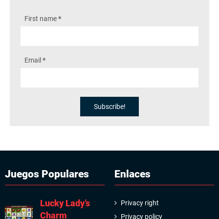
First name
*
Email
*
Juegos Populares
Enlaces
Lucky Lady’s
Privacy right
Charm
Privacy policy