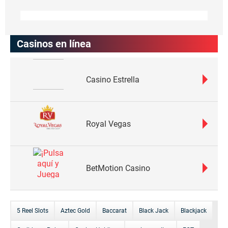
Casinos en línea
Casino Estrella
Royal Vegas
BetMotion Casino
5 Reel Slots
Aztec Gold
Baccarat
Black Jack
Blackjack