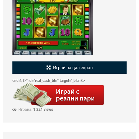
Играй на цял екран
endif; ?>" id="real_cash_btn" target='_blank'>
Играна:
1 221 views