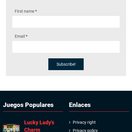
First name
*
Email
*
Juegos Populares
Enlaces
Lucky Lady’s
Privacy right
Charm
Privacy policy