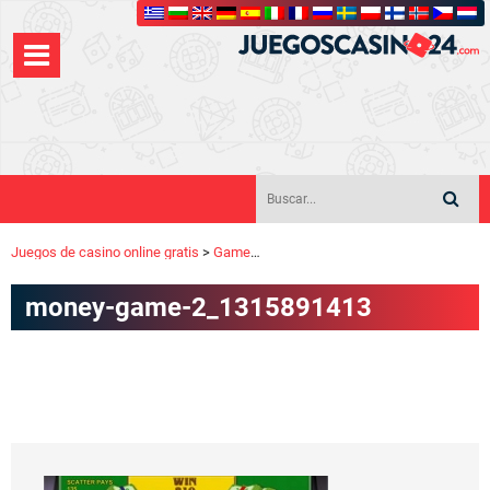
Juegos de casino online gratis
>
Games
>
Tragamonedas
>
The Money Game
money-game-2_1315891413