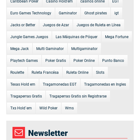
Caribbean Poker
Casino Hold'em
casinos online
EGT
Euro Games Technology
Gaminator
Ghost pirates
igt
Jacks or Better
Juegos de Azar
Juegos de Ruleta en Línea
Jungle Games Juegos
Las Máquinas de Póquer
Mega Fortune
Mega Jack
Multi Gaminator
Multigaminator
Playtech Games
Poker Gratis
Poker Online
Punto Banco
Roulette
Ruleta Francésa
Ruleta Online
Slots
Texas Hold em
Tragamonedas EGT
Tragamonedas en Ingles
Tragaperras Gratis
Tragaperras Gratis sin Registrarse
Txs Hold`em
Wild Poker
Wms
Newsletter