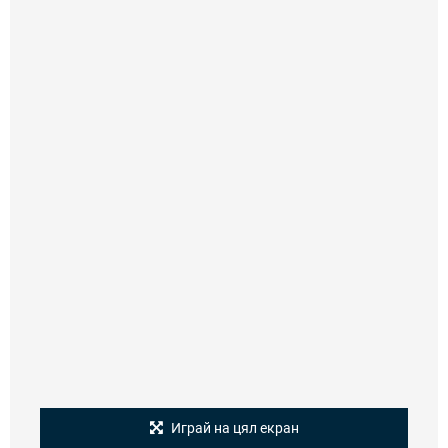
Играй на цял екран