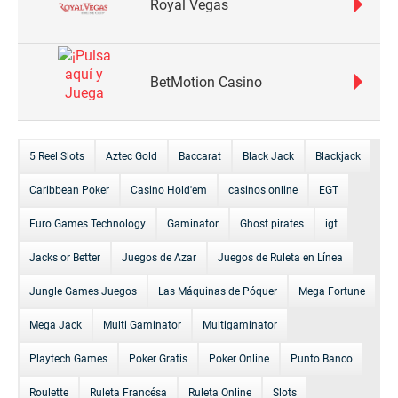
Royal Vegas
BetMotion Casino
5 Reel Slots
Aztec Gold
Baccarat
Black Jack
Blackjack
Caribbean Poker
Casino Hold'em
casinos online
EGT
Euro Games Technology
Gaminator
Ghost pirates
igt
Jacks or Better
Juegos de Azar
Juegos de Ruleta en Línea
Jungle Games Juegos
Las Máquinas de Póquer
Mega Fortune
Mega Jack
Multi Gaminator
Multigaminator
Playtech Games
Poker Gratis
Poker Online
Punto Banco
Roulette
Ruleta Francésa
Ruleta Online
Slots