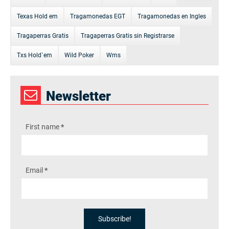
Texas Hold em
Tragamonedas EGT
Tragamonedas en Ingles
Tragaperras Gratis
Tragaperras Gratis sin Registrarse
Txs Hold`em
Wild Poker
Wms
Newsletter
First name
*
Email
*