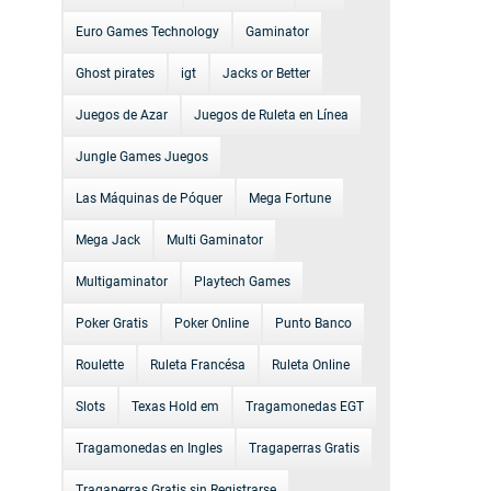
Euro Games Technology
Gaminator
Ghost pirates
igt
Jacks or Better
Juegos de Azar
Juegos de Ruleta en Línea
Jungle Games Juegos
Las Máquinas de Póquer
Mega Fortune
Mega Jack
Multi Gaminator
Multigaminator
Playtech Games
Poker Gratis
Poker Online
Punto Banco
Roulette
Ruleta Francésa
Ruleta Online
Slots
Texas Hold em
Tragamonedas EGT
Tragamonedas en Ingles
Tragaperras Gratis
Tragaperras Gratis sin Registrarse