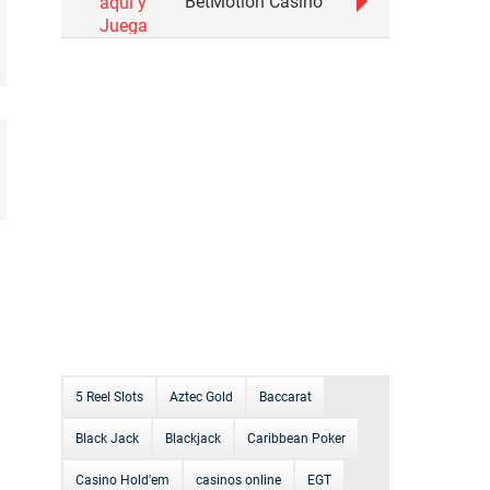
BetMotion Casino
5 Reel Slots
Aztec Gold
Baccarat
Black Jack
Blackjack
Caribbean Poker
Casino Hold'em
casinos online
EGT