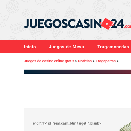
Inicio
Juegos de Mesa
Tragamonedas
Juegos de casino online gratis
>
Noticias
>
Tragaperras
>
endif; ?>" id="real_cash_btn" target='_blank'>