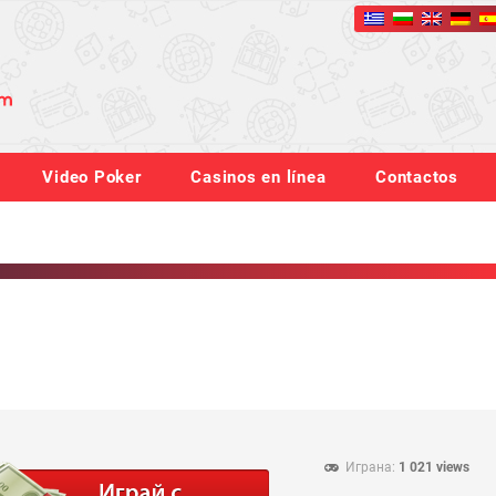
Video Poker
Casinos en línea
Contactos
Играна:
1 021 views