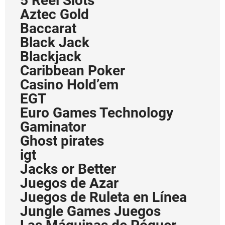
5 Reel Slots
Aztec Gold
Baccarat
Black Jack
Blackjack
Caribbean Poker
Casino Hold’em
EGT
Euro Games Technology
Gaminator
Ghost pirates
igt
Jacks or Better
Juegos de Azar
Juegos de Ruleta en Línea
Jungle Games Juegos