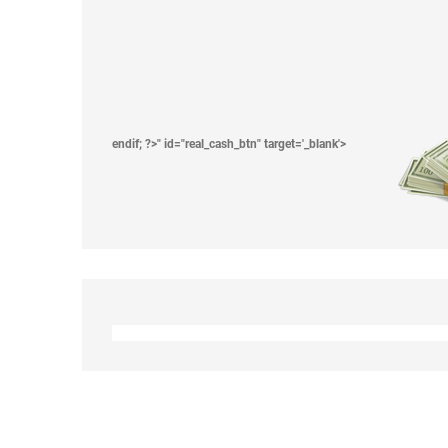
endif; ?>" id="real_cash_btn" target='_blank'>