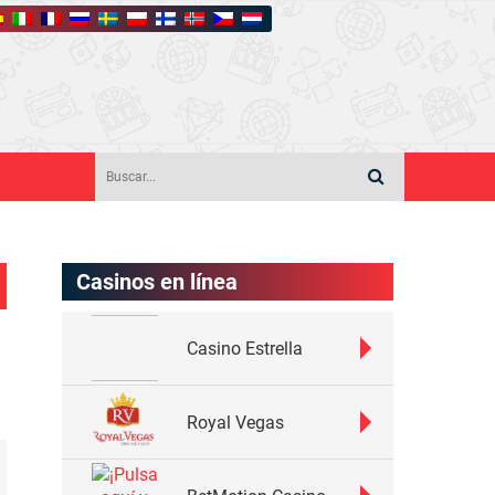
Casinos en línea
Casino Estrella
Royal Vegas