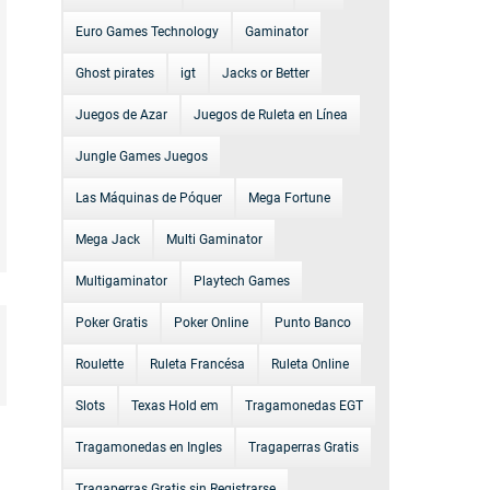
Euro Games Technology
Gaminator
Ghost pirates
igt
Jacks or Better
Juegos de Azar
Juegos de Ruleta en Línea
Jungle Games Juegos
Las Máquinas de Póquer
Mega Fortune
Mega Jack
Multi Gaminator
Multigaminator
Playtech Games
Poker Gratis
Poker Online
Punto Banco
Roulette
Ruleta Francésa
Ruleta Online
Slots
Texas Hold em
Tragamonedas EGT
Tragamonedas en Ingles
Tragaperras Gratis
Tragaperras Gratis sin Registrarse