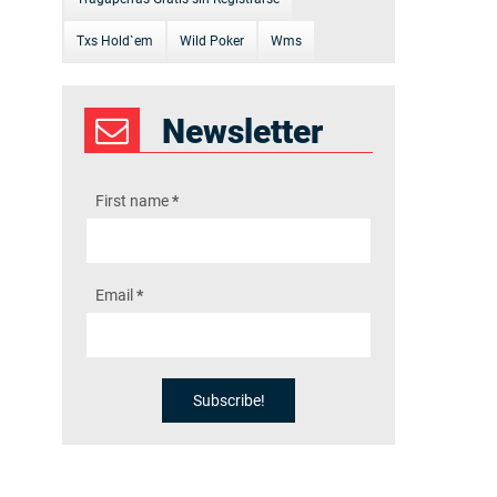
Txs Hold`em
Wild Poker
Wms
Newsletter
First name
*
Email
*