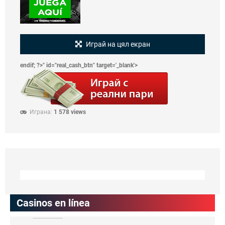
Играй на цял екран
endif; ?>" id="real_cash_btn" target='_blank'>
Играна:
1 578 views
Casinos en línea