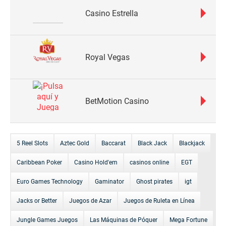
Casino Estrella
Royal Vegas
BetMotion Casino
5 Reel Slots
Aztec Gold
Baccarat
Black Jack
Blackjack
Caribbean Poker
Casino Hold'em
casinos online
EGT
Euro Games Technology
Gaminator
Ghost pirates
igt
Jacks or Better
Juegos de Azar
Juegos de Ruleta en Línea
Jungle Games Juegos
Las Máquinas de Póquer
Mega Fortune