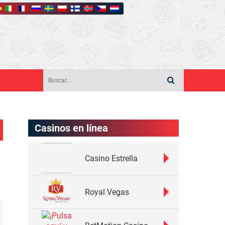
Casinos en línea
Casino Estrella
Royal Vegas