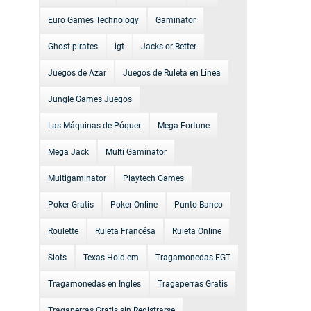
Euro Games Technology
Gaminator
Ghost pirates
igt
Jacks or Better
Juegos de Azar
Juegos de Ruleta en Línea
Jungle Games Juegos
Las Máquinas de Póquer
Mega Fortune
Mega Jack
Multi Gaminator
Multigaminator
Playtech Games
Poker Gratis
Poker Online
Punto Banco
Roulette
Ruleta Francésa
Ruleta Online
Slots
Texas Hold em
Tragamonedas EGT
Tragamonedas en Ingles
Tragaperras Gratis
Tragaperras Gratis sin Registrarse