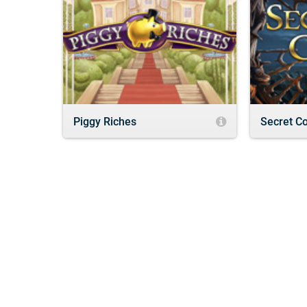
Piggy Riches
Secret C