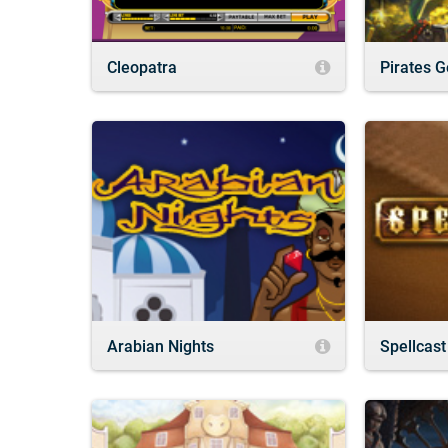
Cleopatra
Pirates G
Arabian Nights
Spellcast