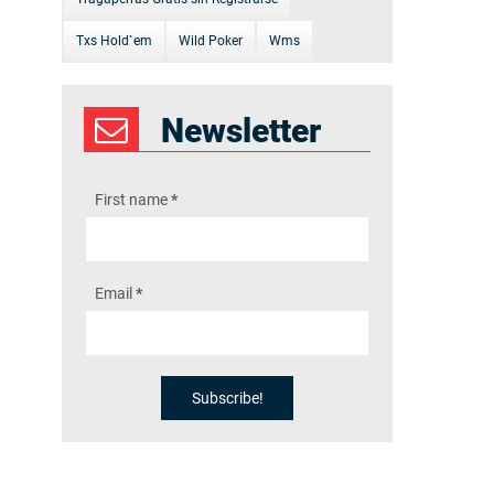
Txs Hold`em
Wild Poker
Wms
Newsletter
First name
*
Email
*